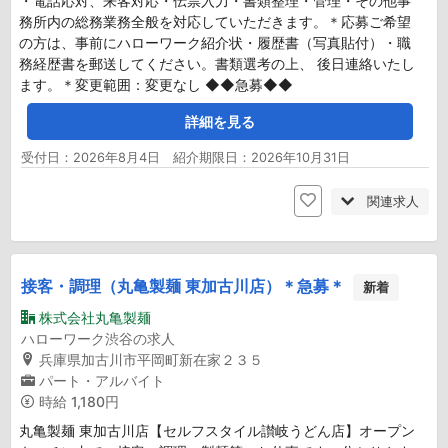
・電話応対、来客対応・伝票入力・書類整理・管理・その他事
務所内の総務業務全般を対応していただきます。＊応募ご希望
の方は、事前にハローワーク紹介状・履歴書（写真貼付）・職
務経歴書を郵送してください。書類選考の上、 後日連絡いたし
ます。＊変更範囲：変更なし ◆◆急募◆◆
詳細を見る
受付日：2026年8月4日 紹介期限日：2026年10月31日
関連求人
接客・調理（丸亀製麺 東加古川店）＊急募＊
新着
株式会社丸亀製麺
ハローワーク渋谷の求人
兵庫県加古川市平岡町新在家２３５
パート・アルバイト
時給
1,180円
丸亀製麺 東加古川店【セルフスタイル讃岐うどん店】オープン