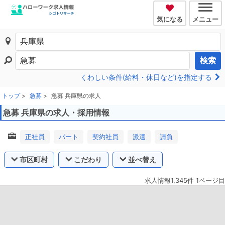
気になる
メニュー
検索
くわしい条件(給料・休日など)を指定する
トップ
急募
急募 兵庫県の求人
急募 兵庫県の求人・採用情報
正社員
パート
契約社員
派遣
請負
市区町村
こだわり
並べ替え
求人情報1,345件 1ページ目