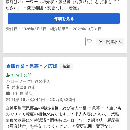
接時はハローワーク紹介状・履歴書（写真貼付）を 持参してく
ださい。 ＊変更範囲：変更なし 「看護」
詳細を見る
受付日：2026年8月3日 紹介期限日：2026年10月31日
関連求人
倉庫作業＊急募＊／広畑
新着
社名非公開
ハローワーク姫路の求人
兵庫県姫路市
正社員
請負
月給
19万3,344円～ 20万3,520円
自動車用電気部品の輸出梱包、及び輸入開梱 ＊急募＊ ＊重いも
ので８ｋｇ程度の梱包があります。＊求人内容について、業務
請負契約書にて確認済＊面接時にハローワーク紹介状・履歴書
（写真貼付）を持参 してください。＊変更範囲：変更なし