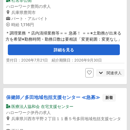
社名非公開
ハローワーク豊岡の求人
兵庫県豊岡市
パート・アルバイト
時給
1,116円
＊調理業務 ＊店内清掃業務等＝＝ 急募！ ＝＝※土勤務が出来る
方を希望※勤務時間・勤務日数は要相談「変更範囲：変更なし」
詳細を見る
受付日：2026年7月21日 紹介期限日：2026年9月30日
関連求人
保健師／多田地域包括支援センター ≪急募≫
新着
医療法人協和会 在宅支援センター
ハローワーク伊丹の求人
兵庫県川西市平野２丁目１１番５号多田地域包括支援センタ
ー