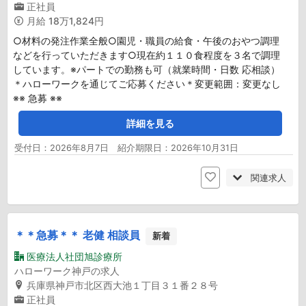
正社員
月給
18万1,824円
○材料の発注作業全般○園児・職員の給食・午後のおやつ調理
などを行っていただきます○現在約１１０食程度を３名で調理
しています。※パートでの勤務も可（就業時間・日数 応相談）
＊ハローワークを通じてご応募ください＊変更範囲：変更なし
※※ 急募 ※※
詳細を見る
受付日：2026年8月7日 紹介期限日：2026年10月31日
関連求人
＊＊急募＊＊ 老健 相談員
新着
医療法人社団旭診療所
ハローワーク神戸の求人
兵庫県神戸市北区西大池１丁目３１番２８号
正社員