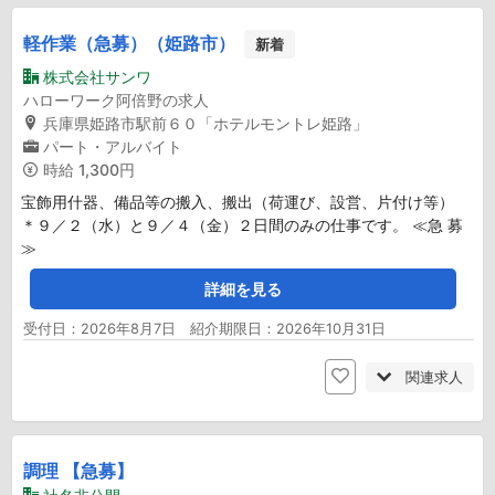
軽作業（急募）（姫路市）
新着
株式会社サンワ
ハローワーク阿倍野の求人
兵庫県姫路市駅前６０「ホテルモントレ姫路」
パート・アルバイト
時給
1,300円
宝飾用什器、備品等の搬入、搬出（荷運び、設営、片付け等）
＊９／２（水）と９／４（金）２日間のみの仕事です。 ≪急 募
≫
詳細を見る
受付日：2026年8月7日 紹介期限日：2026年10月31日
関連求人
調理 【急募】