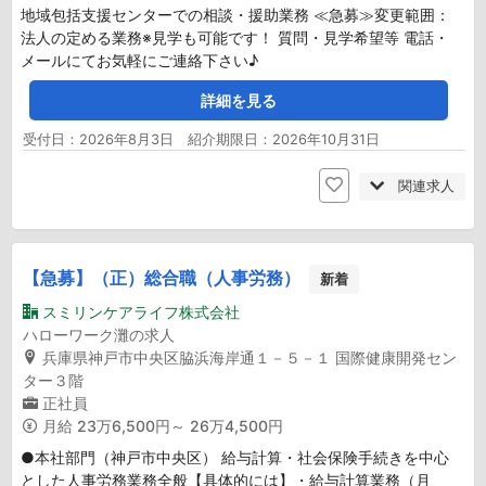
地域包括支援センターでの相談・援助業務 ≪急募≫変更範囲：
法人の定める業務※見学も可能です！ 質問・見学希望等 電話・
メールにてお気軽にご連絡下さい♪
詳細を見る
受付日：2026年8月3日 紹介期限日：2026年10月31日
関連求人
【急募】（正）総合職（人事労務）
新着
スミリンケアライフ株式会社
ハローワーク灘の求人
兵庫県神戸市中央区脇浜海岸通１－５－１ 国際健康開発セン
ター３階
正社員
月給
23万6,500円～ 26万4,500円
●本社部門（神戸市中央区） 給与計算・社会保険手続きを中心
とした人事労務業務全般【具体的には】・給与計算業務（月