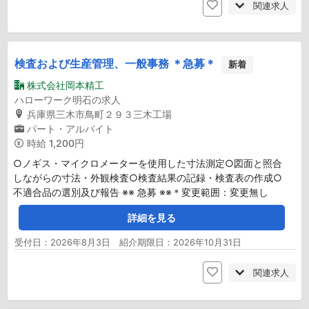
関連求人
検査および生産管理、一般事務 ＊急募＊
新着
株式会社岡本精工
ハローワーク明石の求人
兵庫県三木市鳥町２９３三木工場
パート・アルバイト
時給
1,200円
○ノギス・マイクロメーターを使用した寸法測定○図面と照合
しながらの寸法・外観検査○検査結果の記録・検査表の作成○
不適合品の選別及び報告 ※※ 急募 ※※＊変更範囲：変更無し
詳細を見る
受付日：2026年8月3日 紹介期限日：2026年10月31日
関連求人