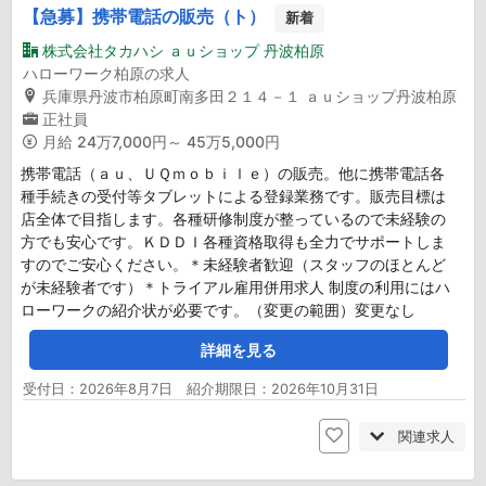
【急募】携帯電話の販売（ト）
新着
株式会社タカハシ ａｕショップ 丹波柏原
ハローワーク柏原の求人
兵庫県丹波市柏原町南多田２１４－１ ａｕショップ丹波柏原
正社員
月給
24万7,000円～ 45万5,000円
携帯電話（ａｕ、ＵＱｍｏｂｉｌｅ）の販売。他に携帯電話各
種手続きの受付等タブレットによる登録業務です。販売目標は
店全体で目指します。各種研修制度が整っているので未経験の
方でも安心です。ＫＤＤＩ各種資格取得も全力でサポートしま
すのでご安心ください。＊未経験者歓迎（スタッフのほとんど
が未経験者です）＊トライアル雇用併用求人 制度の利用にはハ
ローワークの紹介状が必要です。（変更の範囲）変更なし
詳細を見る
受付日：2026年8月7日 紹介期限日：2026年10月31日
関連求人