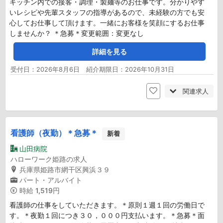
キッチン内での接客・調理・製麺等のお仕事です。分かりやす
いレシピや先輩スタッフの指導があるので、未経験の方でも安
心してお仕事して頂けます。一緒にお客様を笑顔にするお仕事
しませんか？ ＊急募＊変更範囲：変更なし
詳細を見る
受付日：2026年8月6日 紹介期限日：2026年10月31日
関連求人
看護師（夜勤）＊急募＊
新着
山田病院
ハローワーク姫路の求人
兵庫県姫路市網干区興浜３９
パート・アルバイト
時給
1,519円
看護師の仕事をしていただきます。＊原則１週１回の労働日で
す。＊夜勤１回につき３０，０００円支払います。＊急募＊面