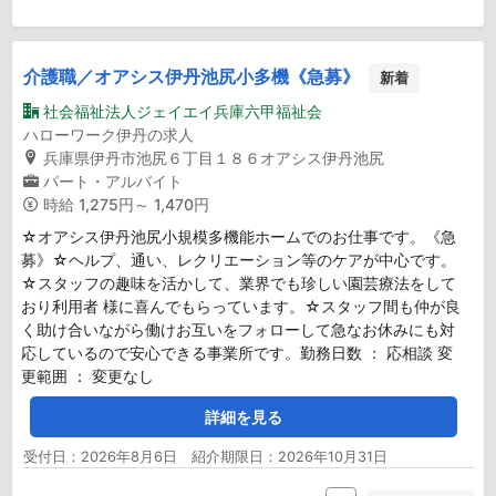
介護職／オアシス伊丹池尻小多機《急募》
新着
社会福祉法人ジェイエイ兵庫六甲福祉会
ハローワーク伊丹の求人
兵庫県伊丹市池尻６丁目１８６オアシス伊丹池尻
パート・アルバイト
時給
1,275円～ 1,470円
☆オアシス伊丹池尻小規模多機能ホームでのお仕事です。《急
募》☆ヘルプ、通い、レクリエーション等のケアが中心です。
☆スタッフの趣味を活かして、業界でも珍しい園芸療法をして
おり利用者 様に喜んでもらっています。☆スタッフ間も仲が良
く助け合いながら働けお互いをフォローして急なお休みにも対
応しているので安心できる事業所です。勤務日数 ： 応相談 変
更範囲 ： 変更なし
詳細を見る
受付日：2026年8月6日 紹介期限日：2026年10月31日