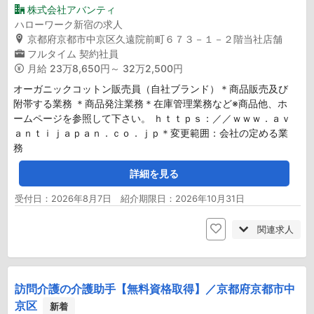
株式会社アバンティ
ハローワーク新宿の求人
京都府京都市中京区久遠院前町６７３－１－２階当社店舗
フルタイム
契約社員
月給
23万8,650円～ 32万2,500円
オーガニックコットン販売員（自社ブランド）＊商品販売及び
附帯する業務 ＊商品発注業務＊在庫管理業務など※商品他、ホ
ームページを参照して下さい。 ｈｔｔｐｓ：／／ｗｗｗ．ａｖ
ａｎｔｉｊａｐａｎ．ｃｏ．ｊｐ＊変更範囲：会社の定める業
務
詳細を見る
受付日：2026年8月7日 紹介期限日：2026年10月31日
関連求人
訪問介護の介護助手【無料資格取得】／京都府京都市中
京区
新着