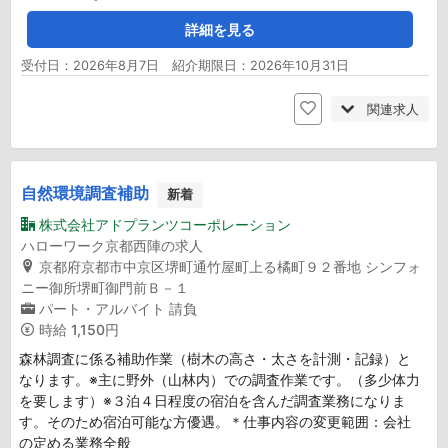
詳細を見る
受付日：2026年8月7日 紹介期限日：2026年10月31日
関連求人
自然環境調査補助
新着
株式会社アドプランツコーポレーション
ハローワーク京都西陣の求人
京都府京都市中京区堺町通竹屋町上る橘町９２番地 シンフォ
ニー御所堺町御門前Ｂ－１
パート・アルバイト
請負
時給
1,150円
森林調査に係る補助作業（樹木の高さ・太さを計測・記録）と
なります。※主に野外（山林内）での調査作業です。（多少体力
を要します）※３泊４日程度の宿泊を含んだ調査業務になりま
す。そのため宿泊可能な方優遇。＊仕事内容の変更範囲：会社
の定める業務全般