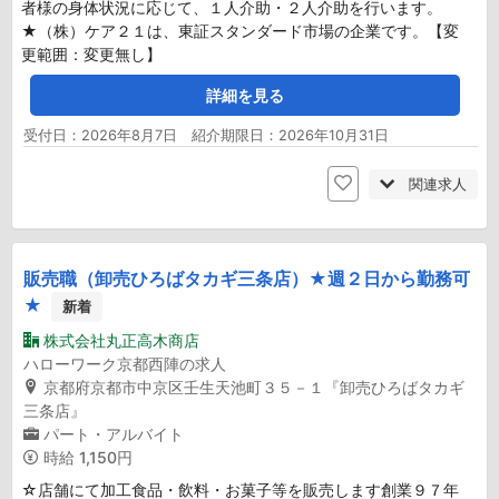
者様の身体状況に応じて、１人介助・２人介助を行います。
★（株）ケア２１は、東証スタンダード市場の企業です。【変
更範囲：変更無し】
詳細を見る
受付日：2026年8月7日 紹介期限日：2026年10月31日
関連求人
販売職（卸売ひろばタカギ三条店）★週２日から勤務可
★
新着
株式会社丸正高木商店
ハローワーク京都西陣の求人
京都府京都市中京区壬生天池町３５－１『卸売ひろばタカギ
三条店』
パート・アルバイト
時給
1,150円
☆店舗にて加工食品・飲料・お菓子等を販売します創業９７年