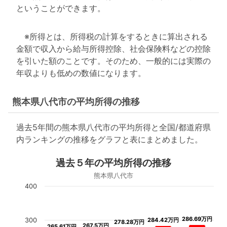
ということができます。
※所得とは、所得税の計算をするときに算出される
金額で収入から給与所得控除、社会保険料などの控除
を引いた額のことです。そのため、一般的には実際の
年収よりも低めの数値になります。
熊本県八代市の平均所得の推移
過去5年間の熊本県八代市の平均所得と全国/都道府県
内ランキングの推移をグラフと表にまとめました。
過去５年の平均所得の推移
熊本県八代市
400
286.69万円
286.69万円
300
284.42万円
284.42万円
278.28万円
278.28万円
267.5万円
267.5万円
265.61万円
265.61万円