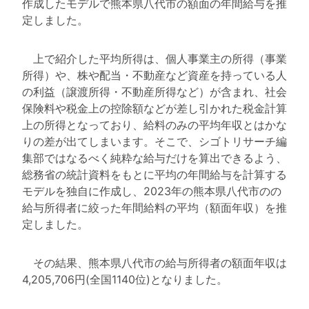
作成したモデルで熊本県八代市の額面の年間給与を推
定しました。
上で紹介した平均所得は、個人事業主の所得（事業
所得）や、株や配当・不動産など資産を持っている人
の利益（譲渡所得・不動産所得など）が含まれ、社会
保険料や税金上の控除額などが差し引かれた税金計算
上の所得となっており、給料のみの平均年収とはかな
りの差が出てしまいます。そこで、シゴトリサーチ編
集部ではなるべく純粋な給与だけを算出できるよう、
総務省の統計資料をもとに平均の年間給与を計算する
モデルを独自に作成し、2023年の熊本県八代市のの
給与所得者に絞った年間給料の平均（額面年収）を推
定しました。
その結果、熊本県八代市の給与所得者の額面年収は
4,205,706円(全国1140位)となりました。