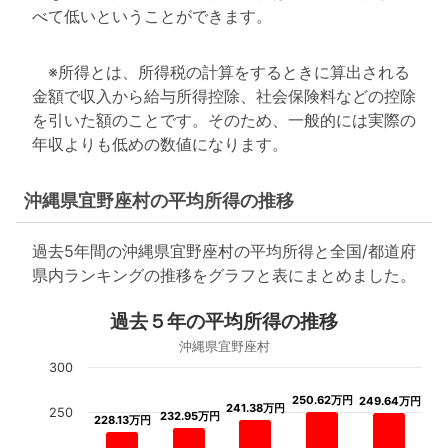
べて低いということができます。
※所得とは、所得税の計算をするときに算出される
金額で収入から給与所得控除、社会保険料などの控除
を引いた額のことです。そのため、一般的には実際の
年収よりも低めの数値になります。
沖縄県宜野座村の平均所得の推移
過去5年間の沖縄県宜野座村の平均所得と全国/都道府
県内ランキングの推移をグラフと表にまとめました。
過去５年の平均所得の推移
沖縄県宜野座村
300
250.62万円
250.62万円
249.64万円
249.64万円
241.38万円
241.38万円
250
232.95万円
232.95万円
228.13万円
228.13万円