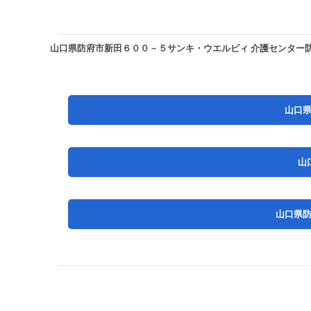
山口県防府市新田６００－５サンキ・ウエルビィ 介護センター
山口
山
山口県