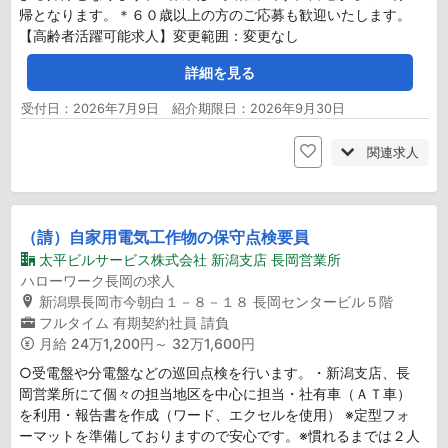
帰となります。＊６０歳以上の方のご応募も歓迎いたします。
【高齢者活躍可能求人】変更範囲：変更なし
詳細を見る
受付日：2026年7月9日 紹介期限日：2026年9月30日
関連求人
（請）自家用電気工作物の保守点検要員
太平ビルサービス株式会社 新潟支店 長岡営業所
ハローワーク長岡の求人
新潟県長岡市今朝白１－８－１８ 長岡センタービル５階
フルタイム
有期契約社員
請負
月給
24万1,200円～ 32万1,600円
○受電盤や分電盤などの巡回点検を行います。・新潟支店、長
岡営業所にて個々の担当地区を中心に担当・社有車（ＡＴ車）
を利用・報告書を作成（ワード、エクセルを使用） ※定型フォ
ーマットを準備しておりますので安心です。※慣れるまでは２人