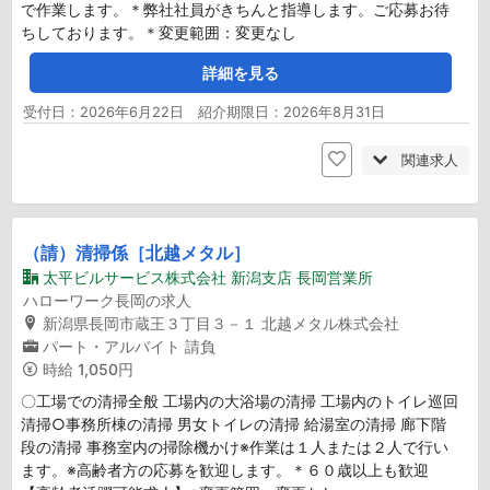
で作業します。＊弊社社員がきちんと指導します。ご応募お待
ちしております。＊変更範囲：変更なし
詳細を見る
受付日：2026年6月22日 紹介期限日：2026年8月31日
関連求人
（請）清掃係［北越メタル］
太平ビルサービス株式会社 新潟支店 長岡営業所
ハローワーク長岡の求人
新潟県長岡市蔵王３丁目３－１ 北越メタル株式会社
パート・アルバイト
請負
時給
1,050円
〇工場での清掃全般 工場内の大浴場の清掃 工場内のトイレ巡回
清掃○事務所棟の清掃 男女トイレの清掃 給湯室の清掃 廊下階
段の清掃 事務室内の掃除機かけ※作業は１人または２人で行い
ます。※高齢者方の応募を歓迎します。＊６０歳以上も歓迎