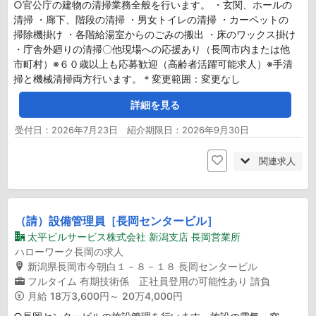
○官公庁の建物の清掃業務全般を行います。 ・玄関、ホールの
清掃 ・廊下、階段の清掃 ・男女トイレの清掃 ・カーペットの
掃除機掛け ・各階給湯室からのごみの搬出 ・床のワックス掛け
・庁舎外廻りの清掃〇他現場への応援あり（長岡市内または他
市町村）※６０歳以上も応募歓迎（高齢者活躍可能求人）※手清
掃と機械清掃両方行います。＊変更範囲：変更なし
詳細を見る
受付日：2026年7月23日 紹介期限日：2026年9月30日
関連求人
（請）設備管理員［長岡センタービル］
太平ビルサービス株式会社 新潟支店 長岡営業所
ハローワーク長岡の求人
新潟県長岡市今朝白１－８－１８ 長岡センタービル
フルタイム
有期技術係 正社員登用の可能性あり
請負
月給
18万3,600円～ 20万4,000円