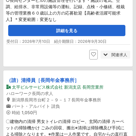
○長岡センタービルの施設管理を行います・施設の電気、空
調、給排水、非常用設備等の運転、記録、点検・小修繕、植栽
等の管理業務６０歳以上の方の応募歓迎【高齢者活躍可能求
人】＊変更範囲：変更なし
詳細を見る
受付日：2026年7月10日 紹介期限日：2026年9月30日
関連求人
（請）清掃員［長岡年金事務所］
太平ビルサービス株式会社 新潟支店 長岡営業所
ハローワーク長岡の求人
新潟県長岡市台町２－９－１７長岡年金事務所
パート・アルバイト
請負
時給
1,050円
〇建物内の清掃 男女トイレの清掃 ロビー、玄関の清掃 カーペ
ットの掃除機かけ ごみの回収、搬出※清掃は掃除機及び手拭に
よる掃除となります。※作業は一人作業です。自宅からの直行直