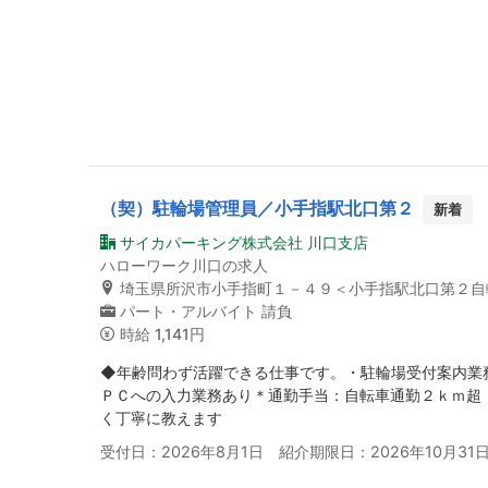
（契）駐輪場管理員／小手指駅北口第２
新着
サイカパーキング株式会社 川口支店
ハローワーク川口の求人
埼玉県所沢市小手指町１－４９＜小手指駅北口第２自
パート・アルバイト
請負
時給
1,141円
◆年齢問わず活躍できる仕事です。・駐輪場受付案内業
ＰＣへの入力業務あり＊通勤手当：自転車通勤２ｋｍ超 
く丁寧に教えます
受付日：2026年8月1日 紹介期限日：2026年10月31