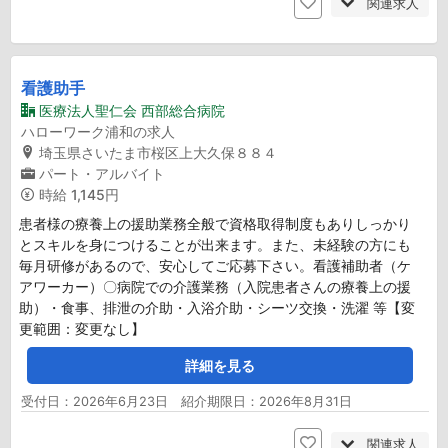
関連求人
看護助手
医療法人聖仁会 西部総合病院
ハローワーク浦和の求人
埼玉県さいたま市桜区上大久保８８４
パート・アルバイト
時給
1,145円
患者様の療養上の援助業務全般で資格取得制度もありしっかり
とスキルを身につけることが出来ます。また、未経験の方にも
毎月研修があるので、安心してご応募下さい。看護補助者（ケ
アワーカー）〇病院での介護業務（入院患者さんの療養上の援
助）・食事、排泄の介助・入浴介助・シーツ交換・洗濯 等【変
更範囲：変更なし】
詳細を見る
受付日：2026年6月23日 紹介期限日：2026年8月31日
関連求人