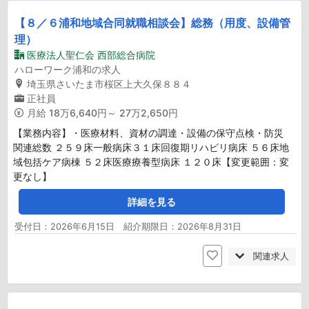
【８／６浦和地域合同就職相談会】総務（用度、設備管
理）
医療法人聖仁会 西部総合病院
ハローワーク浦和の求人
埼玉県さいたま市桜区上大久保８８４
正社員
月給
18万6,640円～ 27万2,650円
【業務内容】・医療材料、資材の調達・設備の保守点検・防災
関連総数 ２５９床一般病床３１床回復期リハビリ病床 ５６床地
域包括ケア病棟 ５２床医療療養型病床 １２０床【変更範囲：変
更なし】
詳細を見る
受付日：2026年6月15日 紹介期限日：2026年8月31日
関連求人