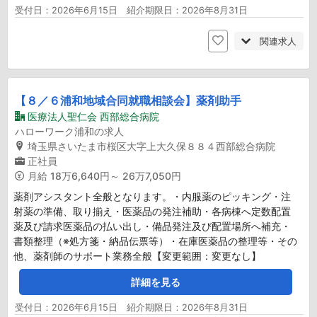
受付日：2026年6月15日 紹介期限日：2026年8月31日
関連求人
【８／６浦和地域合同就職相談会】薬剤助手
医療法人聖仁会 西部総合病院
ハローワーク浦和の求人
埼玉県さいたま市桜区大字上大久保８８４西部総合病院
正社員
月給
18万6,640円～ 26万7,050円
薬剤アシスタント全般となります。・内服薬のピッキング・注
射薬の準備、取り揃え・医薬品の発注補助・各病棟へ定数配置
薬及び請求医薬品の払い出し・備品発注及び配置場所へ補充・
書類整理（※処方箋・納品伝票等）・在庫医薬品の整理等・その
他、薬剤師のサポート業務全般【変更範囲：変更なし】
詳細を見る
受付日：2026年6月15日 紹介期限日：2026年8月31日