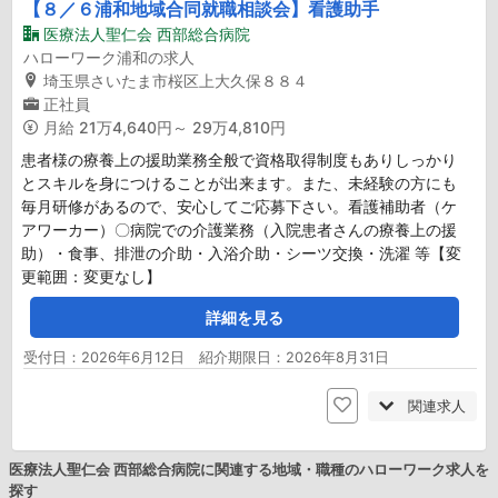
【８／６浦和地域合同就職相談会】看護助手
医療法人聖仁会 西部総合病院
ハローワーク浦和の求人
埼玉県さいたま市桜区上大久保８８４
正社員
月給
21万4,640円～ 29万4,810円
患者様の療養上の援助業務全般で資格取得制度もありしっかり
とスキルを身につけることが出来ます。また、未経験の方にも
毎月研修があるので、安心してご応募下さい。看護補助者（ケ
アワーカー）〇病院での介護業務（入院患者さんの療養上の援
助）・食事、排泄の介助・入浴介助・シーツ交換・洗濯 等【変
更範囲：変更なし】
詳細を見る
受付日：2026年6月12日 紹介期限日：2026年8月31日
関連求人
医療法人聖仁会 西部総合病院に関連する地域・職種のハローワーク求人を
探す