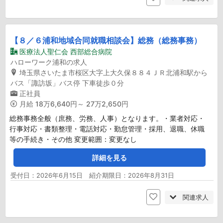
【８／６浦和地域合同就職相談会】総務（総務事務）
医療法人聖仁会 西部総合病院
ハローワーク浦和の求人
埼玉県さいたま市桜区大字上大久保８８４ＪＲ北浦和駅から
バス「諏訪坂」バス停 下車徒歩０分
正社員
月給
18万6,640円～ 27万2,650円
総務事務全般（庶務、労務、人事）となります。・業者対応・
行事対応・書類整理・電話対応・勤怠管理・採用、退職、休職
等の手続き・その他 変更範囲：変更なし
詳細を見る
受付日：2026年6月15日 紹介期限日：2026年8月31日
関連求人