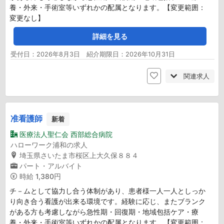
養・外来・手術室等いずれかの配属となります。【変更範囲：
変更なし】
詳細を見る
受付日：2026年8月3日 紹介期限日：2026年10月31日
関連求人
准看護師
新着
医療法人聖仁会 西部総合病院
ハローワーク浦和の求人
埼玉県さいたま市桜区上大久保８８４
パート・アルバイト
時給
1,380円
チ－ムとして協力し合う体制があり、患者様一人一人としっか
り向き合う看護が出来る環境です。経験に応じ、またブランク
がある方も考慮しながら急性期・回復期・地域包括ケア・療
養・外来・手術室等いずれかの配属となります。【変更範囲：