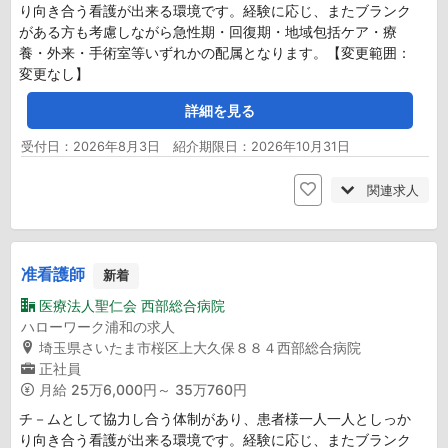
り向き合う看護が出来る環境です。経験に応じ、またブランク
がある方も考慮しながら急性期・回復期・地域包括ケア・療
養・外来・手術室等いずれかの配属となります。【変更範囲：
変更なし】
詳細を見る
受付日：2026年8月3日 紹介期限日：2026年10月31日
関連求人
准看護師
新着
医療法人聖仁会 西部総合病院
ハローワーク浦和の求人
埼玉県さいたま市桜区上大久保８８４西部総合病院
正社員
月給
25万6,000円～ 35万760円
チ－ムとして協力し合う体制があり、患者様一人一人としっか
り向き合う看護が出来る環境です。経験に応じ、またブランク