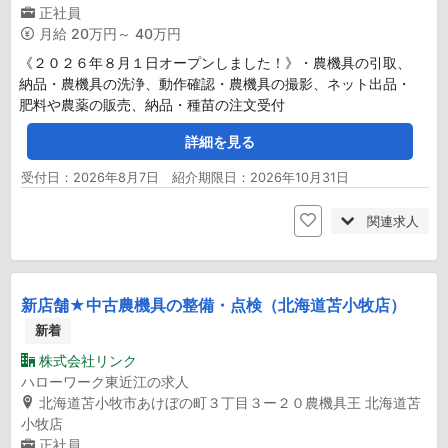
正社員
月給
20万円～ 40万円
《２０２６年８月１日オープンしました！》・農機具の引取、
納品・農機具の洗浄、動作確認・農機具の撮影、ネット出品・
肥料や農薬の販売、納品・種苗の注文受付
詳細を見る
受付日：2026年8月7日 紹介期限日：2026年10月31日
関連求人
新店舗★中古農機具の整備・点検（北海道苫小牧店）
新着
株式会社リンク
ハローワーク東近江の求人
北海道苫小牧市あけぼの町３丁目３ー２０農機具王 北海道苫
小牧店
正社員