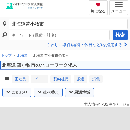
気になる
メニュー
検索
くわしい条件(給料・休日など)を指定する
トップ
北海道
北海道 苫小牧市の求人
北海道 苫小牧市のハローワーク求人
正社員
パート
契約社員
派遣
請負
こだわり
並べ替え
周辺地域
求人情報1,765件 1ページ目