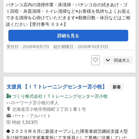
パチンコ店内の清掃作業・床清掃・パチンコ台の拭きあげ・ゴ
ミ回収・灰皿清掃・トイレ清掃など※お客様を気持ちよくお迎え
できる清掃を心掛けていただきます※勤務日数・休日などはご相
談ください【受付番号 ０３４】
詳細を見る
受付日：2026年8月7日 紹介期限日：2026年10月31日
関連求人
支援員 【ＩＴトレーニングセンター苫小牧】
新着
づくり株式会社ＩＴトレーニングセンター苫小牧
ハローワーク苫小牧の求人
北海道苫小牧市明徳町２丁目１番１号
パート・アルバイト
時給
1,323円
◆２０２５年９月に新規オープンした障害者就労継続支援Ａ型
及び就労移行支援事業所にて支援員として業務に従事していた