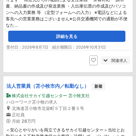
書、納品書の作成及び発送業務 ・入出庫伝票の作成及びパソコ
ンへの入力業務 等 （定型フォームへの入力） ※電話などによる
客先への営業業務はございません※公共交通機関での通勤が不便
なた…
詳細を見る
受付日：2026年8月7日 紹介期限日：2026年10月31日
関連求人
法人営業員（苫小牧市内／転勤なし）
新着
株式会社サカイ引越センター 苫小牧支社
ハローワーク苫小牧の求人
北海道苫小牧市北栄町５丁目２番５号
正社員
月給
28万円
＜安心とやりがいを両立できるサカイ引越センター＞当社とお