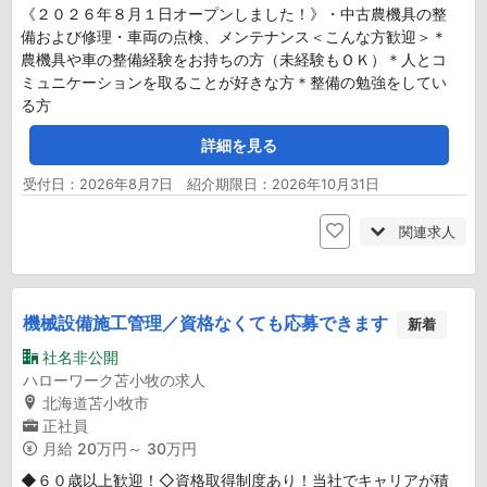
《２０２６年８月１日オープンしました！》・中古農機具の整
備および修理・車両の点検、メンテナンス＜こんな方歓迎＞＊
農機具や車の整備経験をお持ちの方（未経験もＯＫ）＊人とコ
ミュニケーションを取ることが好きな方＊整備の勉強をしてい
る方
詳細を見る
受付日：2026年8月7日 紹介期限日：2026年10月31日
関連求人
機械設備施工管理／資格なくても応募できます
新着
社名非公開
ハローワーク苫小牧の求人
北海道苫小牧市
正社員
月給
20万円～ 30万円
◆６０歳以上歓迎！◇資格取得制度あり！当社でキャリアが積