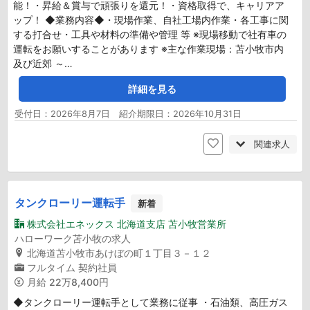
能！・昇給＆賞与で頑張りを還元！・資格取得で、キャリアア
ップ！ ◆業務内容◆・現場作業、自社工場内作業・各工事に関
する打合せ・工具や材料の準備や管理 等 ※現場移動で社有車の
運転をお願いすることがあります ※主な作業現場：苫小牧市内
及び近郊 ～…
詳細を見る
受付日：2026年8月7日 紹介期限日：2026年10月31日
関連求人
タンクローリー運転手
新着
株式会社エネックス 北海道支店 苫小牧営業所
ハローワーク苫小牧の求人
北海道苫小牧市あけぼの町１丁目３－１２
フルタイム
契約社員
月給
22万8,400円
◆タンクローリー運転手として業務に従事 ・石油類、高圧ガス