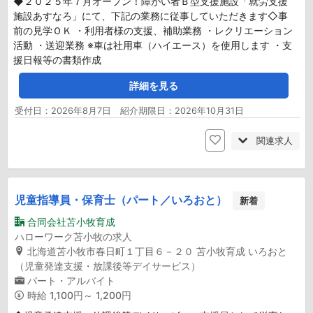
◆２０２５年７月オープン！障がい者Ｂ型支援施設「就労支援
施設あすなろ」にて、下記の業務に従事していただきます◇事
前の見学ＯＫ ・利用者様の支援、補助業務 ・レクリエーション
活動 ・送迎業務 ※車は社用車（ハイエース）を使用します ・支
援日報等の書類作成
詳細を見る
受付日：2026年8月7日 紹介期限日：2026年10月31日
関連求人
児童指導員・保育士（パート／いろおと）
新着
合同会社苫小牧育成
ハローワーク苫小牧の求人
北海道苫小牧市春日町１丁目６－２０ 苫小牧育成 いろおと
（児童発達支援・放課後等デイサービス）
パート・アルバイト
時給
1,100円～ 1,200円