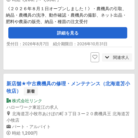
《２０２６年８月１日オープンしました！》・農機具の引取、
納品・農機具の洗浄、動作確認・農機具の撮影、ネット出品・
肥料や農薬の販売、納品・種苗の注文受付
詳細を見る
受付日：2026年8月7日 紹介期限日：2026年10月31日
関連求人
新店舗★中古農機具の修理・メンテナンス（北海道苫小
牧店）
新着
株式会社リンク
ハローワーク東近江の求人
北海道苫小牧市あけぼの町３丁目３ー２０農機具王 北海道苫
小牧店
パート・アルバイト
時給
1,200円