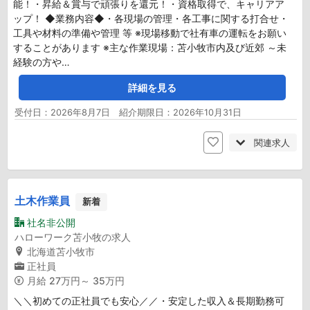
能！・昇給＆賞与で頑張りを還元！・資格取得で、キャリアア
ップ！ ◆業務内容◆・各現場の管理・各工事に関する打合せ・
工具や材料の準備や管理 等 ※現場移動で社有車の運転をお願い
することがあります ※主な作業現場：苫小牧市内及び近郊 ～未
経験の方や…
詳細を見る
受付日：2026年8月7日 紹介期限日：2026年10月31日
関連求人
土木作業員
新着
社名非公開
ハローワーク苫小牧の求人
北海道苫小牧市
正社員
月給
27万円～ 35万円
＼＼初めての正社員でも安心／／・安定した収入＆長期勤務可