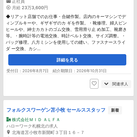
正社員
月給
23万3,600円
◆リアット店舗でのお仕事・合鍵作製。店内のキーマシンでデ
ィンプルキーや、ギザギザのカ ギを作製。・靴修理。婦人ピン
ヒールや、紳士カカトのゴム交換、雪用滑り止 め加工、靴磨き
等。・腕時計等の電池交換、時計ベルト交換、サイズ調整。・
バッグ修理。八方ミシンを使用しての縫い、ファスナースライ
ダ ー交換、カシ…
詳細を見る
受付日：2026年8月7日 紹介期限日：2026年10月31日
関連求人
フォルクスワーゲン苫小牧 セールススタッフ
新着
株式会社ＭＩＤ ＡＬＦＡ
ハローワーク札幌北の求人
北海道苫小牧市新開町３丁目１６－７