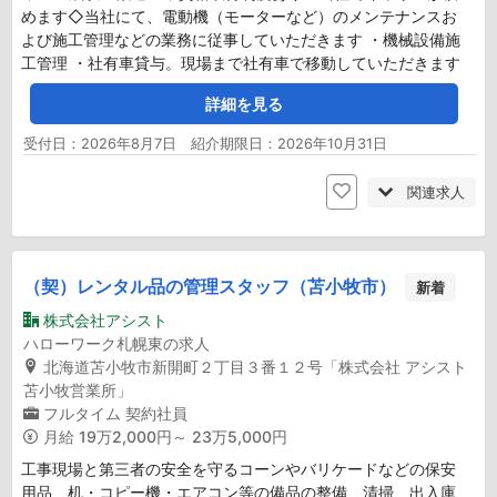
めます◇当社にて、電動機（モーターなど）のメンテナンスお
よび施工管理などの業務に従事していただきます ・機械設備施
工管理 ・社有車貸与。現場まで社有車で移動していただきます
詳細を見る
受付日：2026年8月7日 紹介期限日：2026年10月31日
関連求人
（契）レンタル品の管理スタッフ（苫小牧市）
新着
株式会社アシスト
ハローワーク札幌東の求人
北海道苫小牧市新開町２丁目３番１２号「株式会社 アシスト
苫小牧営業所」
フルタイム
契約社員
月給
19万2,000円～ 23万5,000円
工事現場と第三者の安全を守るコーンやバリケードなどの保安
用品、机・コピー機・エアコン等の備品の整備、清掃、出入庫