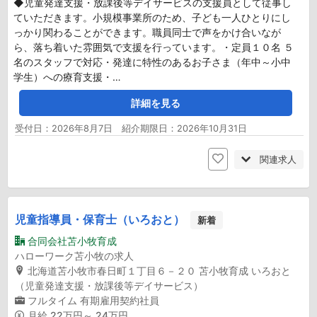
◆児童発達支援・放課後等デイサービスの支援員として従事し
ていただきます。小規模事業所のため、子ども一人ひとりにし
っかり関わることができます。職員同士で声をかけ合いなが
ら、落ち着いた雰囲気で支援を行っています。・定員１０名 ５
名のスタッフで対応・発達に特性のあるお子さま（年中～小中
学生）への療育支援・…
詳細を見る
受付日：2026年8月7日 紹介期限日：2026年10月31日
関連求人
児童指導員・保育士（いろおと）
新着
合同会社苫小牧育成
ハローワーク苫小牧の求人
北海道苫小牧市春日町１丁目６－２０ 苫小牧育成 いろおと
（児童発達支援・放課後等デイサービス）
フルタイム
有期雇用契約社員
月給
22万円～ 24万円