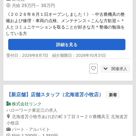
月給
25万円～ 35万円
《２０２６年８月１日オープンしました！》・中古農機具の整
備および修理・車両の点検、メンテナンス＜こんな方歓迎＞＊
人とコミュニケーションを取ることが好きな方＊整備の勉強を
している方
詳細を見る
受付日：2026年8月7日 紹介期限日：2026年10月31日
関連求人
【新店舗】店舗スタッフ（北海道苫小牧店）
新着
株式会社リンク
ハローワーク東近江の求人
北海道苫小牧市あけぼの町３丁目３ー２０農機具王 北海道苫
小牧店
パート・アルバイト
時給
1,200円～ 1,350円