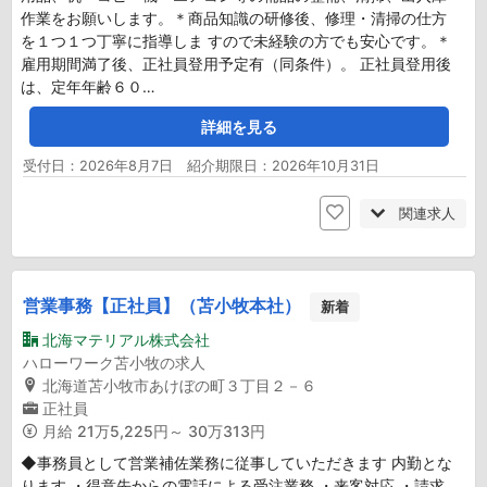
作業をお願いします。＊商品知識の研修後、修理・清掃の仕方
を１つ１つ丁寧に指導しま すので未経験の方でも安心です。＊
雇用期間満了後、正社員登用予定有（同条件）。 正社員登用後
は、定年年齢６０…
詳細を見る
受付日：2026年8月7日 紹介期限日：2026年10月31日
関連求人
営業事務【正社員】（苫小牧本社）
新着
北海マテリアル株式会社
ハローワーク苫小牧の求人
北海道苫小牧市あけぼの町３丁目２－６
正社員
月給
21万5,225円～ 30万313円
◆事務員として営業補佐業務に従事していただきます 内勤とな
ります ・得意先からの電話による受注業務 ・来客対応 ・請求