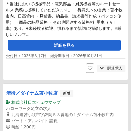
＊当社において機械部品・電気部品・厨房機器等のルートセー
ルス 業務に従事していただきます。 ・得意先への営業：苫小牧
市内、日高管内 ・見積書、納品書、請求書等作成（パソコン使
用） ・商品の納品業務 ・その他関連する業務※社用車（ＡＴ
車）あり。※未経験者歓迎、慣れるまで親切に指導します。※厳
しいノルマ…
詳細を見る
受付日：2026年8月7日 紹介期限日：2026年10月31日
関連求人
清掃／ダイナム苫小牧店
新着
株式会社日本ヒュウマップ
ハローワーク足立の求人
北海道苫小牧市字錦岡５３番地の１ダイナム苫小牧店内
パート・アルバイト
請負
時給
1,200円