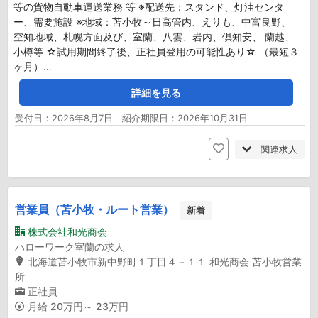
等の貨物自動車運送業務 等 ※配送先：スタンド、灯油センタ
ー、需要施設 ※地域：苫小牧～日高管内、えりも、中富良野、
空知地域、札幌方面及び、室蘭、八雲、岩内、倶知安、 蘭越、
小樽等 ☆試用期間終了後、正社員登用の可能性あり☆ （最短３
ヶ月）…
詳細を見る
受付日：2026年8月7日 紹介期限日：2026年10月31日
関連求人
営業員（苫小牧・ルート営業）
新着
株式会社和光商会
ハローワーク室蘭の求人
北海道苫小牧市新中野町１丁目４－１１ 和光商会 苫小牧営業
所
正社員
月給
20万円～ 23万円