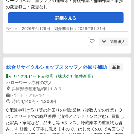
ワーショベル、重ダンプの運転等・発破作業の補助作業＊業務
の変更範囲：変更なし
詳細を見る
受付日：2026年6月29日 紹介期限日：2026年8月31日
関連求人
総合リサイクルショップスタッフ／外回り補助
新着
サイクルヒット赤穂店（株式会社亀井産業）
ハローワーク赤穂の求人
兵庫県赤穂市黒崎町１８６
パート・アルバイト
時給
1,140円～ 1,200円
○配達や引き取り等の外回りの補助業務（複数人での作業）○
バックヤードでの商品整理（清掃／メンテナンス含む） 買取し
た家具・家電など、品出し等 ※タンス、冷蔵庫等の重量物も含
みます ◎優しく丁寧に教えますので、はじめての方でも安心で