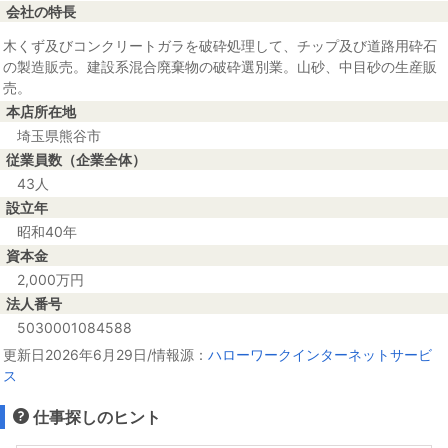
会社の特長
木くず及びコンクリートガラを破砕処理して、チップ及び道路用砕石
の製造販売。建設系混合廃棄物の破砕選別業。山砂、中目砂の生産販
売。
本店所在地
埼玉県熊谷市
従業員数（企業全体）
43人
設立年
昭和40年
資本金
2,000万円
法人番号
5030001084588
更新日2026年6月29日/情報源：
ハローワークインターネットサービ
ス
仕事探しのヒント