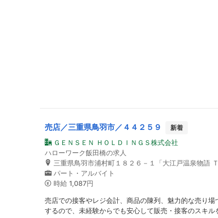
売店／三重県鳥羽市／４４２５９
新着
ＧＥＮＳＥＮ ＨＯＬＤＩＮＧＳ株式会社
ハローワーク飯田橋の求人
三重県鳥羽市浦村町１８２６－１「大江戸温泉物語 
パート・アルバイト
時給
1,087円
売店での接客やレジ会計、商品の陳列、魅力的な売り場
するので、未経験からでも安心して販売・接客のスキル