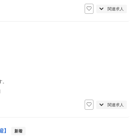
関連求人
す。
日
関連求人
迎】
新着