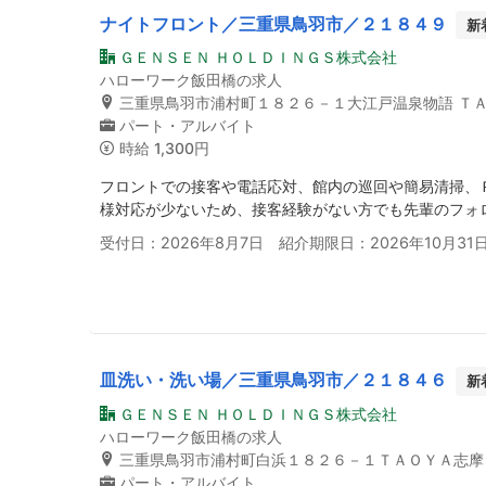
ナイトフロント／三重県鳥羽市／２１８４９
新
ＧＥＮＳＥＮ ＨＯＬＤＩＮＧＳ株式会社
ハローワーク飯田橋の求人
三重県鳥羽市浦村町１８２６－１大江戸温泉物語 Ｔ
パート・アルバイト
時給
1,300円
フロントでの接客や電話応対、館内の巡回や簡易清掃、
様対応が少ないため、接客経験がない方でも先輩のフォ
受付日：2026年8月7日 紹介期限日：2026年10月31
皿洗い・洗い場／三重県鳥羽市／２１８４６
新
ＧＥＮＳＥＮ ＨＯＬＤＩＮＧＳ株式会社
ハローワーク飯田橋の求人
三重県鳥羽市浦村町白浜１８２６－１ＴＡＯＹＡ志摩
パート・アルバイト