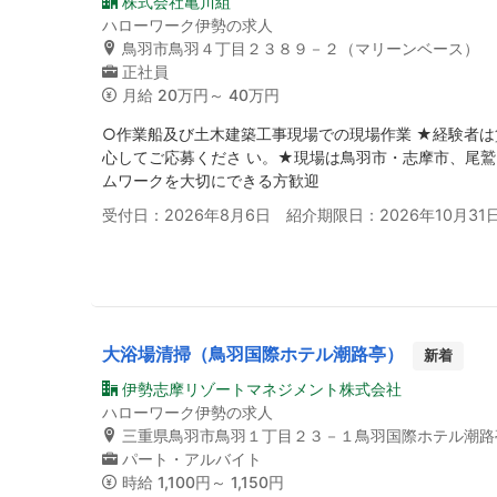
株式会社亀川組
ハローワーク伊勢の求人
鳥羽市鳥羽４丁目２３８９－２（マリーンベース）
正社員
月給
20万円～ 40万円
○作業船及び土木建築工事現場での現場作業 ★経験者
心してご応募くださ い。★現場は鳥羽市・志摩市、尾
ムワークを大切にできる方歓迎
受付日：2026年8月6日 紹介期限日：2026年10月31
大浴場清掃（鳥羽国際ホテル潮路亭）
新着
伊勢志摩リゾートマネジメント株式会社
ハローワーク伊勢の求人
三重県鳥羽市鳥羽１丁目２３－１鳥羽国際ホテル潮路
パート・アルバイト
時給
1,100円～ 1,150円