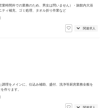
営業時間外での業務のため、男女は問いません）・旅館内大浴
ニティ補充、ゴミ処理、タオル折り作業など
日
関連求人
た調理をメインに、仕込み補助、盛付、洗浄等厨房業務全般を
食を作ります。
日
関連求人