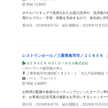
時給
1,130円
ホテルバイキングで使用されたお皿の洗浄や、洗浄後の
用のエプロン・手袋・長靴を支給するので、衛生的に作
受付日：2026年8月7日 紹介期限日：2026年10月31
レストランホール／三重県鳥羽市／２１８５８
ＧＥＮＳＥＮ ＨＯＬＤＩＮＧＳ株式会社
ハローワーク飯田橋の求人
三重県鳥羽市浦村町１８２６－１「大江戸温泉物語 
パート・アルバイト
時給
1,300円
お料理の配膳や食器のセッティングといったオープン準
す。お客様の記念写真の撮影をお手伝いするシャッター
受付日：2026年8月7日 紹介期限日：2026年10月31