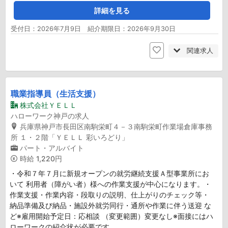
詳細を見る
受付日：2026年7月9日 紹介期限日：2026年9月30日
関連求人
職業指導員（生活支援）
株式会社ＹＥＬＬ
ハローワーク神戸の求人
兵庫県神戸市長田区南駒栄町４－３南駒栄町作業場倉庫事務
所 １・２階「ＹＥＬＬ 彩いろどり」
パート・アルバイト
時給
1,220円
・令和７年７月に新規オープンの就労継続支援Ａ型事業所にお
いて 利用者（障がい者）様への作業支援が中心になります。・
作業支援・作業内容・段取りの説明、仕上がりのチェック等・
納品準備及び納品・施設外就労同行・通所や作業に伴う送迎 な
ど※雇用開始予定日：応相談 （変更範囲）変更なし※面接にはハ
ローワークの紹介状が必要です。