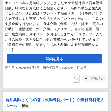
★２０２５年７月時給アップしました☆☆希望休月２日★勤務
日数、時間などお気軽にご相談ください！時間外手当全額支給
（１分単位）★記録はタブレットで簡単入力！【仕事内容】 ご
入居者様により充実した生活を送っていただくために、 生活の
支援全般を行ないます。身体介助（食事・入浴・排泄 ・更衣の
介助）、生活援助（外出介助、レクリエーションの 企画・運
営、居室清掃、見守り等）をお任せしますが、 スタッフ一人ひ
とりの経験・スキルに合わせた業務から お任せしていきます！
【業務変更の範囲：変更なし（本人希望による配置転換を除
く）】
詳細を見る
受付日：2026年8月7日 紹介期限日：2026年10月31日
関連求人
新井薬師さくらの森（夜勤専従パート）介護付有料老人
ホーム
新着