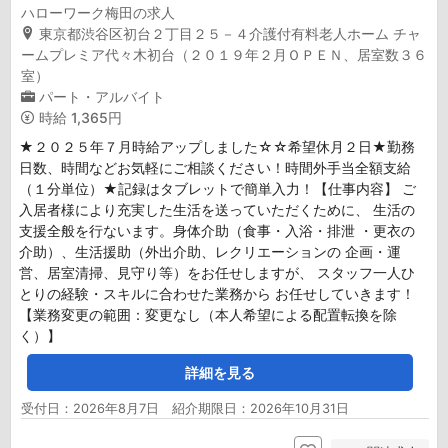
ハローワーク梅田の求人
東京都渋谷区初台２丁目２５－４介護付有料老人ホーム チャ
ームプレミア代々木初台（２０１９年２月ＯＰＥＮ、居室数３６
室）
パート・アルバイト
時給
1,365円
★２０２５年７月時給アップしました☆☆希望休月２日★勤務
日数、時間などお気軽にご相談ください！時間外手当全額支給
（１分単位）★記録はタブレットで簡単入力！【仕事内容】 ご
入居者様により充実した生活を送っていただくために、 生活の
支援全般を行ないます。身体介助（食事・入浴・排泄 ・更衣の
介助）、生活援助（外出介助、レクリエーションの 企画・運
営、居室清掃、見守り等）をお任せしますが、 スタッフ一人ひ
とりの経験・スキルに合わせた業務から お任せしていきます！
【業務変更の範囲：変更なし（本人希望による配置転換を除
く）】
詳細を見る
受付日：2026年8月7日 紹介期限日：2026年10月31日