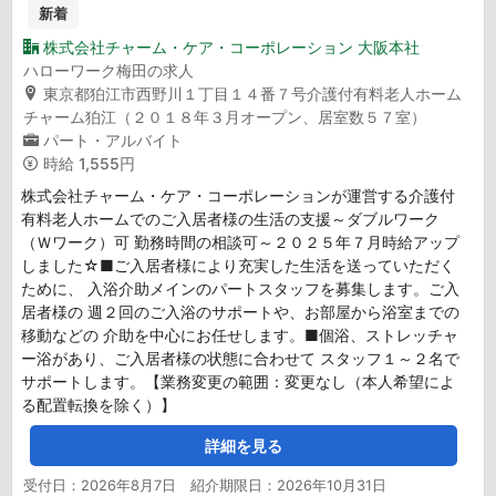
新着
株式会社チャーム・ケア・コーポレーション 大阪本社
ハローワーク梅田の求人
東京都狛江市西野川１丁目１４番７号介護付有料老人ホーム
チャーム狛江（２０１８年３月オープン、居室数５７室）
パート・アルバイト
時給
1,555円
株式会社チャーム・ケア・コーポレーションが運営する介護付
有料老人ホームでのご入居者様の生活の支援～ダブルワーク
（Ｗワーク）可 勤務時間の相談可～２０２５年７月時給アップ
しました☆■ご入居者様により充実した生活を送っていただく
ために、 入浴介助メインのパートスタッフを募集します。ご入
居者様の 週２回のご入浴のサポートや、お部屋から浴室までの
移動などの 介助を中心にお任せします。■個浴、ストレッチャ
ー浴があり、ご入居者様の状態に合わせて スタッフ１～２名で
サポートします。【業務変更の範囲：変更なし（本人希望によ
る配置転換を除く）】
詳細を見る
受付日：2026年8月7日 紹介期限日：2026年10月31日