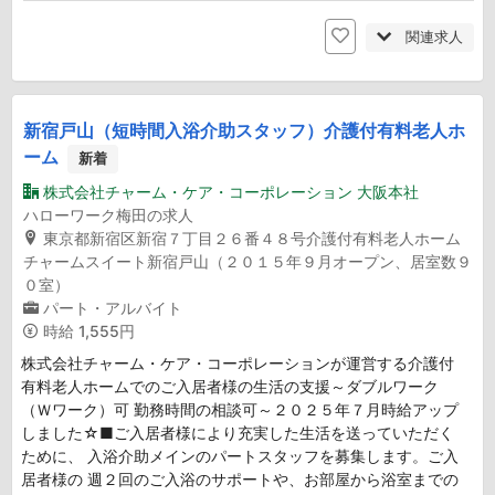
関連求人
新宿戸山（短時間入浴介助スタッフ）介護付有料老人ホ
ーム
新着
株式会社チャーム・ケア・コーポレーション 大阪本社
ハローワーク梅田の求人
東京都新宿区新宿７丁目２６番４８号介護付有料老人ホーム
チャームスイート新宿戸山（２０１５年９月オープン、居室数９
０室）
パート・アルバイト
時給
1,555円
株式会社チャーム・ケア・コーポレーションが運営する介護付
有料老人ホームでのご入居者様の生活の支援～ダブルワーク
（Ｗワーク）可 勤務時間の相談可～２０２５年７月時給アップ
しました☆■ご入居者様により充実した生活を送っていただく
ために、 入浴介助メインのパートスタッフを募集します。ご入
居者様の 週２回のご入浴のサポートや、お部屋から浴室までの