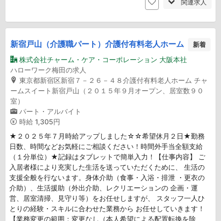
関連求人
新宿戸山（介護職パート）介護付有料老人ホーム
新着
株式会社チャーム・ケア・コーポレーション 大阪本社
ハローワーク梅田の求人
東京都新宿区新宿７－２６－４８介護付有料老人ホーム チャ
ームスイート新宿戸山（２０１５年９月オープン、居室数９０
室）
パート・アルバイト
時給
1,305円
★２０２５年７月時給アップしました☆☆希望休月２日★勤務
日数、時間などお気軽にご相談ください！時間外手当全額支給
（１分単位）★記録はタブレットで簡単入力！【仕事内容】 ご
入居者様により充実した生活を送っていただくために、 生活の
支援全般を行ないます。身体介助（食事・入浴・排泄 ・更衣の
介助）、生活援助（外出介助、レクリエーションの 企画・運
営、居室清掃、見守り等）をお任せしますが、 スタッフ一人ひ
とりの経験・スキルに合わせた業務から お任せしていきます！
【業務変更の範囲：変更なし（本人希望による配置転換を除