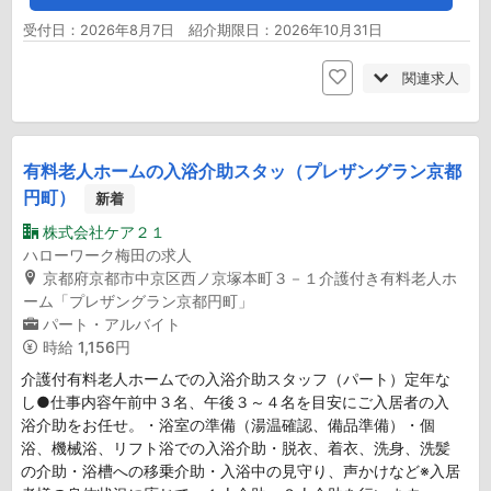
受付日：2026年8月7日 紹介期限日：2026年10月31日
関連求人
有料老人ホームの入浴介助スタッ（プレザングラン京都
円町）
新着
株式会社ケア２１
ハローワーク梅田の求人
京都府京都市中京区西ノ京塚本町３－１介護付き有料老人ホ
ーム「プレザングラン京都円町」
パート・アルバイト
時給
1,156円
介護付有料老人ホームでの入浴介助スタッフ（パート）定年な
し●仕事内容午前中３名、午後３～４名を目安にご入居者の入
浴介助をお任せ。・浴室の準備（湯温確認、備品準備）・個
浴、機械浴、リフト浴での入浴介助・脱衣、着衣、洗身、洗髪
の介助・浴槽への移乗介助・入浴中の見守り、声かけなど※入居