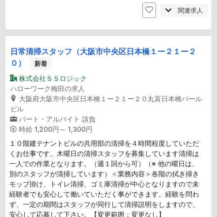
関連求人
日常清掃スタッフ（大阪市中央区日本橋１ー２１ー２
０）
新着
株式会社ＳＳロジック
ハローワーク梅田の求人
大阪府大阪市中央区日本橋１ー２１ー２０丸富日本橋パール
ビル
パート・アルバイト
請負
時給
1,200円～ 1,300円
１０階建テナントビルの共用部の清掃を４時間程度していただ
くお仕事です。木曜日の清掃スタッフを募集しています清掃は
一人での作業となります。（週１回から可）（※ 他の曜日は、
別のスタッフが清掃しています）＜業務内容＞各階の拭き掃き
モップ掛け、トイレ清掃、ゴミ庫清掃が中心となりますので未
経験者でも安心して働いていただく事ができます。経験を問わ
ず、一定の期間はスタッフが同行して清掃説明をしますので、
安心して応募して下さい。【変更範囲：変更なし】