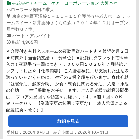
株式会社チャーム・ケア・コーポレーション 大阪本社
ハローワーク梅田の求人
東京都中野区沼袋１－１５－１１介護付有料老人ホーム チャ
ームスイート新井薬師さくらの森（２０１４年１２月オープン、
居室数８７室）
パート・アルバイト
時給
1,305円
☆介護付き有料老人ホームの夜勤専従パート★☆希望休月２日
★時間外手当全額支給（１分単位）★記録はタブレットで簡単
入力！夜勤手当一回につき７，０００円２０２５年７月時給ア
ップしました☆【仕事内容】 ご入居者様により充実した生活を
送っていただくために、 生活の支援全般を行います。身体介助
（就寝介助、起床介助、 夕食・朝食に関わる介助、入浴・排泄
の介助）、 生活援助をお任せします。ご入居者様の就寝時間帯
は、 フロアの見回りや訪室をお願いします。※週１回～ＯＫ！
ＷワークＯＫ！【業務変更の範囲：変更なし（本人希望による
配置転換を除く）】
詳細を見る
受付日：2026年8月7日 紹介期限日：2026年10月31日