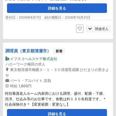
詳細を見る
受付日：2026年8月7日 紹介期限日：2026年10月31日
関連求人
調理員（東京都清瀬市）
新着
イフスコヘルスケア株式会社
ハローワーク梅田の求人
東京都清瀬市梅園３－１－３０清瀬育成園 ひだまりの里きよ
せ
パート・アルバイト
請負
時給
1,800円
特別養護老人ホーム内厨房における調理、盛付、配膳・下膳、
洗浄、仕込み等のお仕事です。食数は約１３０名程度です。＊
社会保険付き＊【変更範囲：変更なし】
詳細を見る