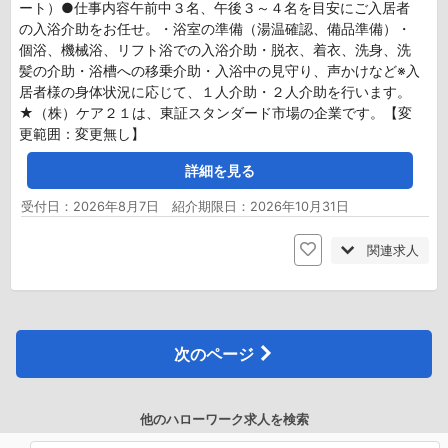
ート）●仕事内容午前中３名、午後３～４名を目安にご入居者
の入浴介助をお任せ。・浴室の準備（湯温確認、備品準備）・
個浴、機械浴、リフト浴での入浴介助・脱衣、着衣、洗身、洗
髪の介助・浴槽への移乗介助・入浴中の見守り、声かけなど※入
居者様の身体状況に応じて、１人介助・２人介助を行います。
★（株）ケア２１は、東証スタンダード市場の企業です。【変
更範囲：変更無し】
詳細を見る
受付日：2026年8月7日 紹介期限日：2026年10月31日
関連求人
次のページ
他のハローワーク求人を検索